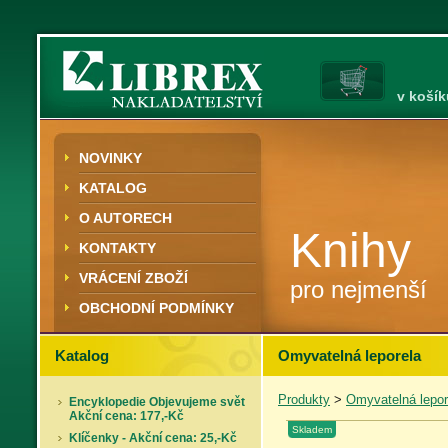
v košík
NOVINKY
KATALOG
O AUTORECH
Knihy
KONTAKTY
VRÁCENÍ ZBOŽÍ
pro nejmenší
OBCHODNÍ PODMÍNKY
Katalog
Omyvatelná leporela
Produkty
>
Omyvatelná lepor
Encyklopedie Objevujeme svět
Akční cena: 177,-Kč
Skladem
Klíčenky - Akční cena: 25,-Kč