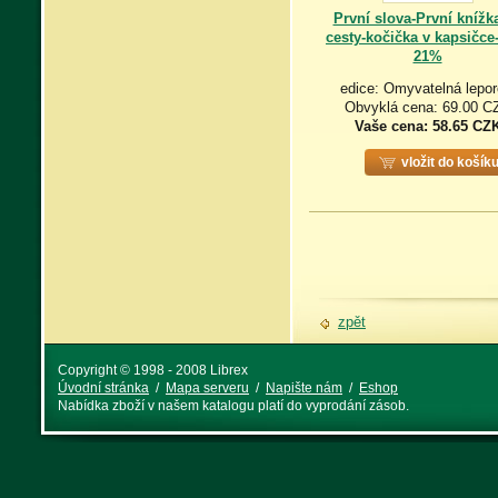
První slova-První knížk
cesty-kočička v kapsičc
21%
edice: Omyvatelná lepor
Obvyklá cena: 69.00 C
Vaše cena:
58.65 CZ
vložit do košík
zpět
Copyright © 1998 - 2008 Librex
Úvodní stránka
/
Mapa serveru
/
Napište nám
/
Eshop
Nabídka zboží v našem katalogu platí do vyprodání zásob.