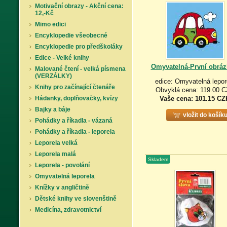
Motivační obrazy - Akční cena:
12,-Kč
Mimo edici
Encyklopedie všeobecné
Encyklopedie pro předškoláky
Edice - Velké knihy
Omyvatelná-První obráz
Malované čtení - velká písmena
(VERZÁLKY)
edice: Omyvatelná lepor
Knihy pro začínající čtenáře
Obvyklá cena: 119.00 
Hádanky, doplňovačky, kvízy
Vaše cena:
101.15 CZ
Bajky a báje
vložit do košík
Pohádky a říkadla - vázaná
Pohádky a říkadla - leporela
Leporela velká
Leporela malá
Skladem
Leporela - povolání
Omyvatelná leporela
Knížky v angličtině
Dětské knihy ve slovenštině
Medicína, zdravotnictví