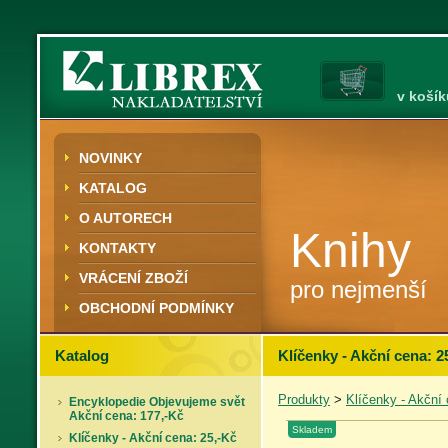
v košík
NOVINKY
KATALOG
O AUTORECH
Knihy
KONTAKTY
VRÁCENÍ ZBOŽÍ
pro nejmenší
OBCHODNÍ PODMÍNKY
Katalog
Klíčenky - Akční cena: 2
Produkty
>
Klíčenky - Akční 
Encyklopedie Objevujeme svět
Akční cena: 177,-Kč
Skladem
Klíčenky - Akční cena: 25,-Kč