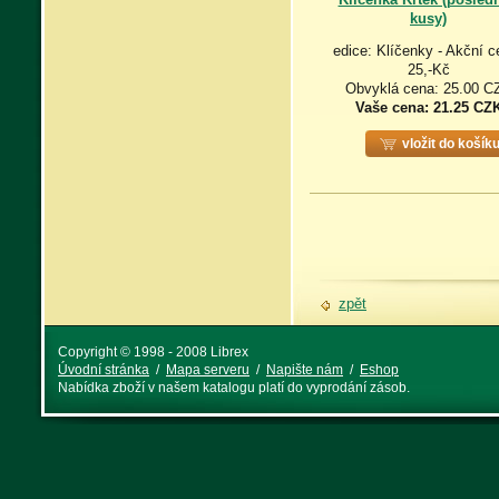
kusy)
edice: Klíčenky - Akční c
25,-Kč
Obvyklá cena: 25.00 C
Vaše cena:
21.25 CZ
vložit do košík
zpět
Copyright © 1998 - 2008 Librex
Úvodní stránka
/
Mapa serveru
/
Napište nám
/
Eshop
Nabídka zboží v našem katalogu platí do vyprodání zásob.