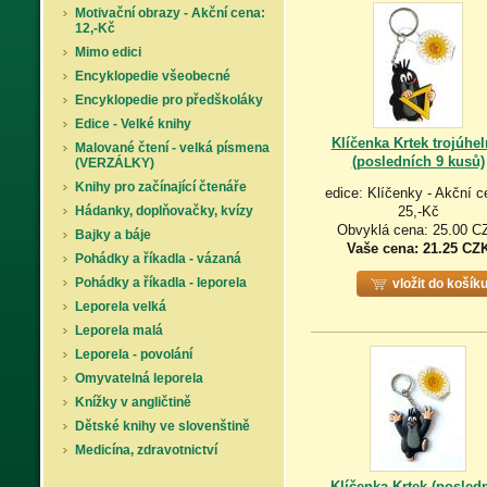
Motivační obrazy - Akční cena:
12,-Kč
Mimo edici
Encyklopedie všeobecné
Encyklopedie pro předškoláky
Edice - Velké knihy
Klíčenka Krtek trojúhel
Malované čtení - velká písmena
(posledních 9 kusů)
(VERZÁLKY)
Knihy pro začínající čtenáře
edice: Klíčenky - Akční c
Hádanky, doplňovačky, kvízy
25,-Kč
Obvyklá cena: 25.00 C
Bajky a báje
Vaše cena:
21.25 CZ
Pohádky a říkadla - vázaná
Pohádky a říkadla - leporela
vložit do košík
Leporela velká
Leporela malá
Leporela - povolání
Omyvatelná leporela
Knížky v angličtině
Dětské knihy ve slovenštině
Medicína, zdravotnictví
Klíčenka Krtek (posledn