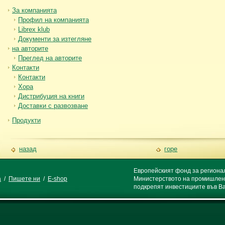
За компанията
Профил на компанията
Librex klub
Документи за изтегляне
на авторите
Преглед на авторите
Контакти
Контакти
Хора
Дистрибуция на книги
Доставки с развозване
Продукти
назад
горе
Европейският фонд за региона
а
/
Пишете ни
/
E-shop
Министерството на промишлено
подкрепят инвестициите във 