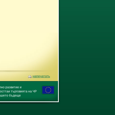
напечатать
лно развитие и
сттаи търговията на ЧР
Вашето бъдеще