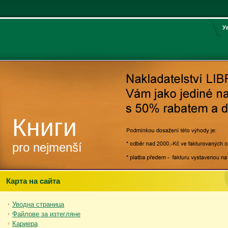
У
Книги
pro nejmenší
Карта на сайта
Уводна страница
Файлове за изтегляне
Кариера