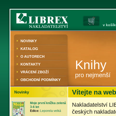
v košík
NOVINKY
KATALOG
O AUTORECH
Knihy
KONTAKTY
VRÁCENÍ ZBOŽÍ
pro nejmenší
OBCHODNÍ PODMÍNKY
Vítejte na we
Novinky
Moje první knížka zelená
Nakladatelství L
3-6 let
českých nakladate
Edice:
Leporela velká