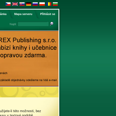
ránka
Mapa serveru
Přihlásit se
Najdi:
užijete-li této možnosti, bez
ouvy v textové podobě