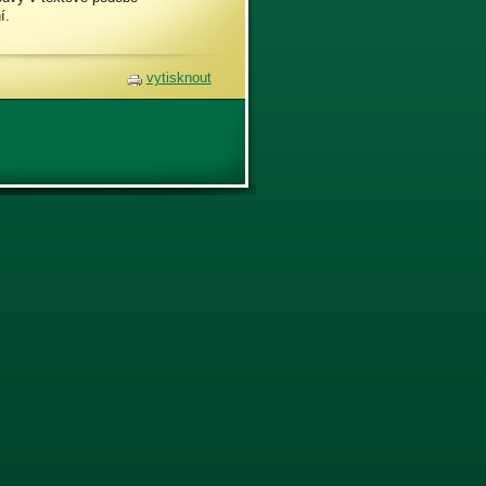
í.
vytisknout