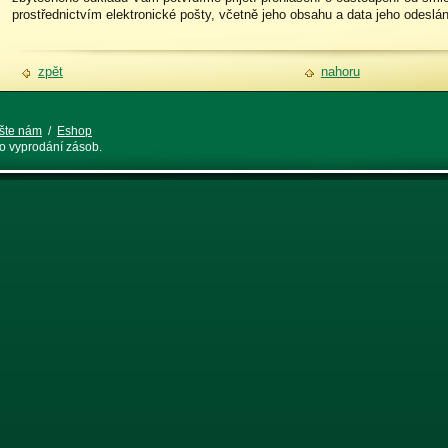
prostřednictvím elektronické pošty, včetně jeho obsahu a data jeho odeslán
zpět
nahoru
šte nám
/
Eshop
do vyprodání zásob.