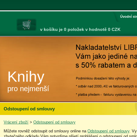
Úvodní st
v košíku je 0 položek v hodnotě 0 CZK
Knihy
pro nejmenší
Odstoupení od smlouvy
Vrácení zboží
>
Odstoupení od smlouvy
Můžete rovněž odstoupit od smlouvy online na
Odstoupení od smlouvy
. Vy
zbytečného odkladu Vám potvrdíme přijetí prohlášení o odstoupení od sml