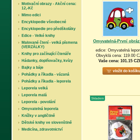
Motivační obrazy - Akční cena:
12,-Kč
Mimo edici
Encyklopedie všeobecné
Encyklopedie pro předškoláky
Edice - Velké knihy
Omyvatelná-První obráz
Malované čtení - velká písmena
(VERZÁLKY)
edice: Omyvatelná lepor
Knihy pro začínající čtenáře
Obvyklá cena: 119.00 
Hádanky, doplňovačky, kvízy
Vaše cena:
101.15 CZ
Bajky a báje
vložit do košík
Pohádky a říkadla - vázaná
Pohádky a říkadla - leporela
Leporela velká
Leporela malá
Skladem
Leporela - povolání
Omyvatelná leporela
Knížky v angličtině
Dětské knihy ve slovenštině
Medicína, zdravotnictví