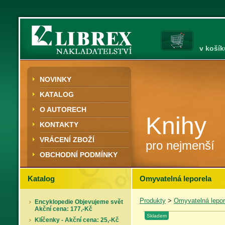
v košík
NOVINKY
KATALOG
O AUTORECH
Knihy
KONTAKTY
VRÁCENÍ ZBOŽÍ
pro nejmenší
OBCHODNÍ PODMÍNKY
Katalog
Omyvatelná leporela
Produkty
>
Omyvatelná lepor
Encyklopedie Objevujeme svět
Akční cena: 177,-Kč
Skladem
Klíčenky - Akční cena: 25,-Kč