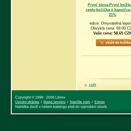
První slova-První knížk
cesty-kočička v kapsičc
21%
edice: Omyvatelná lepor
Obvyklá cena: 69.00 C
Vaše cena:
58.65 CZ
vložit do košík
zpět
Copyright © 1998 - 2008 Librex
Úvodní stránka
/
Mapa serveru
/
Napište nám
/
Eshop
Nabídka zboží v našem katalogu platí do vyprodání zásob.