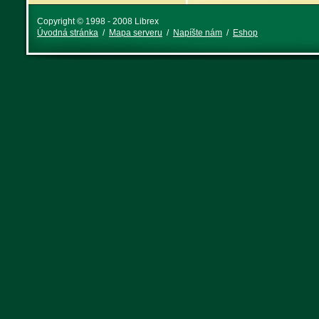
Copyright © 1998 - 2008 Librex
Úvodná stránka
/
Mapa serveru
/
Napíšte nám
/
Eshop