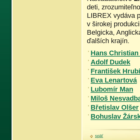
deti, zrozumiteľn
LIBREX vydáva pr
v širokej produkci
Belgicka, Anglick
ďalších krajín.
Hans Christian
Adolf Dudek
František Hrub
Eva Lenartová
Lubomír Man
Miloš Nesvadb
Břetislav Olšer
Bohuslav Žárs
späť