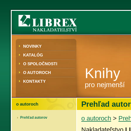
NOVINKY
KATALÓG
O SPOLOČNOSTI
Knihy
O AUTOROCH
KONTAKTY
pro nejmenší
Prehľad auto
o autoroch
o autoroch
>
Preh
Prehľad autorov
Nakladateľstvo
L